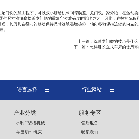
龙门铣的加工程序，可以减小进给机构间隙误差。
龙门铣厂家
介绍，在运动换
零件尺寸准确度接近龙门铣的重复定位准确度时影响更大。因此，在数控编程
候，其刀具在径向的移动保持尺寸连续递增趋势，轴向移动保持连续的向左的
差。
上一篇：
选购龙门磨的技巧是什么
下一篇：
怎样延长立式车床的使用寿
语言选择
行业网站
产业分类
服务专区
水利U型槽机械
售后服务
金属切削机床
联系我们