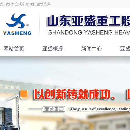
龙门铣床 立式车床 龙门刨铣磨床
网站首页
亚盛概况
新闻中心
亚