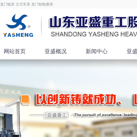
龙门铣床 立式车床 龙门刨铣磨床
网站首页
亚盛概况
新闻中心
亚